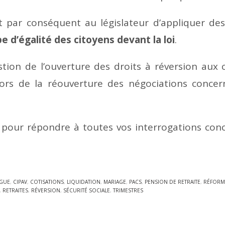
t par conséquent au législateur d’appliquer des
e d’égalité des citoyens devant la loi
.
ion de l’ouverture des droits à réversion aux 
lors de la réouverture des négociations concer
n pour répondre à toutes vos interrogations con
NGUE
,
CIPAV
,
COTISATIONS
,
LIQUIDATION
,
MARIAGE
,
PACS
,
PENSION DE RETRAITE
,
RÉFORM
,
RETRAITES
,
RÉVERSION
,
SÉCURITÉ SOCIALE
,
TRIMESTRES