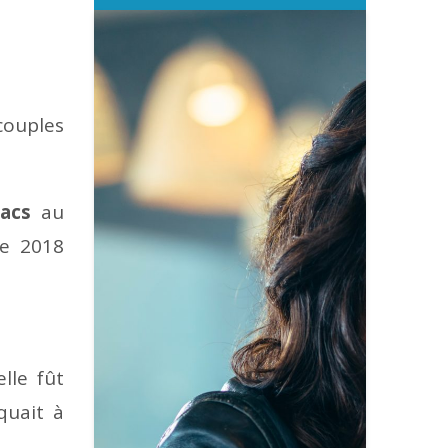
ouples
Pacs
au
ée 2018
lle fût
quait à