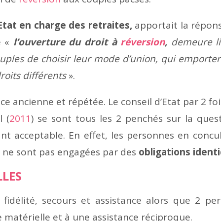
tat en charge des retraites,
apportait la répons
e «
l’ouverture du droit à
réversion
,
demeure li
ples de choisir leur mode d’union, qui emporter
roits différents
».
e ancienne et répétée. Le conseil d’Etat par 2 fo
l (
2011
) se sont tous les 2 penchés sur la ques
geant acceptable. En effet, les personnes en conc
s ne sont pas engagées par des
obligations ident
LLES
 fidélité, secours et assistance alors que 2 pe
 matérielle et à une assistance réciproque.