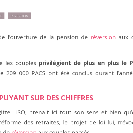
E
RÉVERSION
de l’ouverture de la pension de
réversion
aux c
ue les couples
privilégient
de plus en plus le 
de 209 000 PACS ont été conclus durant l’ann
PUYANT SUR DES CHIFFRES
tte LISO, prenait ici tout son sens et bien qu’e
éforme des retraites, le projet de loi lui, n’évo
n de
réversion
aux couples pacsés.