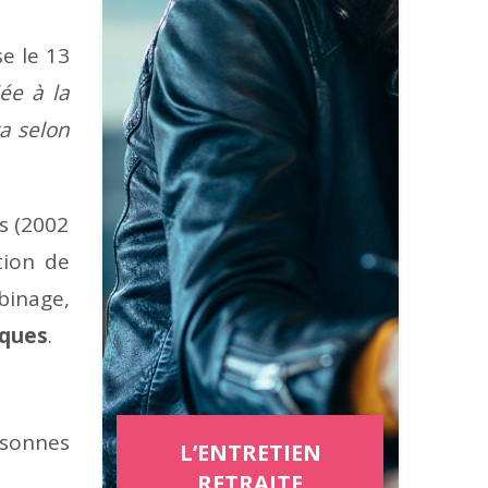
e le 13
ée à la
a selon
is (2002
tion de
ubinage,
iques
.
rsonnes
L’ENTRETIEN
RETRAITE