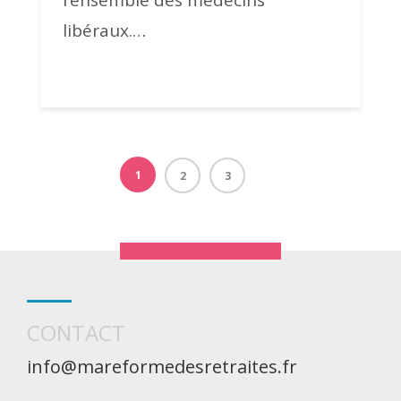
l’ensemble des médecins
libéraux.…
1
2
3
CONTACT
info@mareformedesretraites.fr