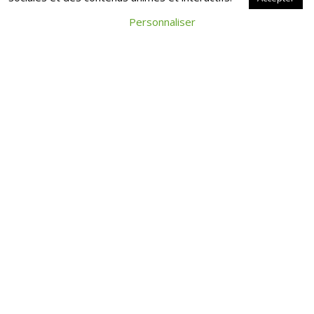
FISCALITÉ
Personnaliser
RETRAITE
DÉCLARATION
D’IMPÔT 2020
Depuis la mise en place du
prélèvement à la source, le
montant imposable des
pensions de retraite est
automatiquement transmis
aux services des impôts.