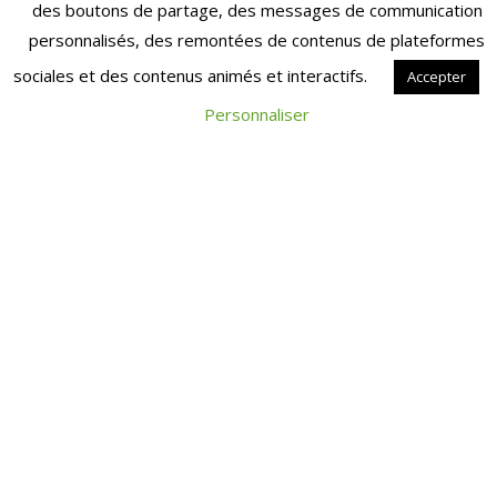
des boutons de partage, des messages de communication
publiée.
Les champs obligatoires sont
personnalisés, des remontées de contenus de plateformes
indiqués avec
*
sociales et des contenus animés et interactifs.
Accepter
Commentaire
*
Personnaliser
Nom
*
E-mail
*