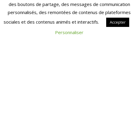
publiée.
Les champs obligatoires sont
des boutons de partage, des messages de communication
indiqués avec
*
personnalisés, des remontées de contenus de plateformes
Commentaire
*
sociales et des contenus animés et interactifs.
Accepter
Personnaliser
Nom
*
E-mail
*