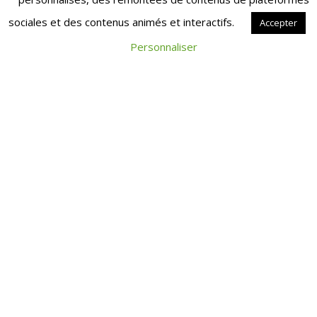
sociales et des contenus animés et interactifs.
Commentaire
*
Accepter
Personnaliser
Nom
*
E-mail
*
Site web