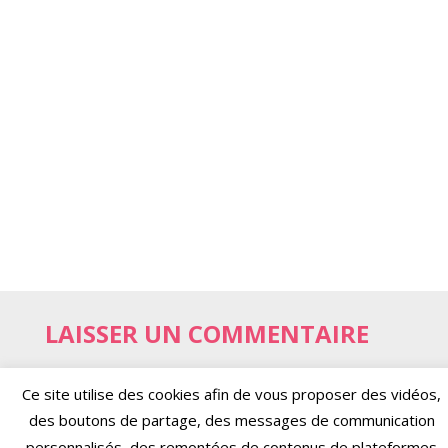
LAISSER UN COMMENTAIRE
Votre adresse e-mail ne sera pas
Ce site utilise des cookies afin de vous proposer des vidéos,
publiée.
Les champs obligatoires sont
des boutons de partage, des messages de communication
indiqués avec
*
personnalisés, des remontées de contenus de plateformes