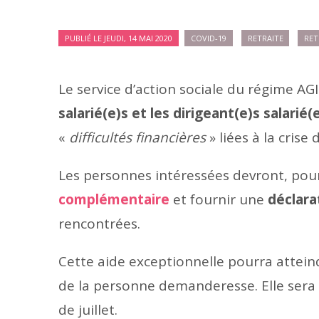
PUBLIÉ LE JEUDI, 14 MAI 2020
COVID-19
RETRAITE
RET
Le service d’action sociale du régime A
salarié(e)s et les dirigeant(e)s salarié(
«
difficultés financières
» liées à la crise
Les personnes intéressées devront, pour
complémentaire
et fournir une
déclara
rencontrées.
Cette aide exceptionnelle pourra attei
de la personne demanderesse. Elle sera
de juillet.