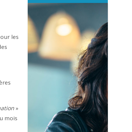
our les
des
ières
uation
»
du mois