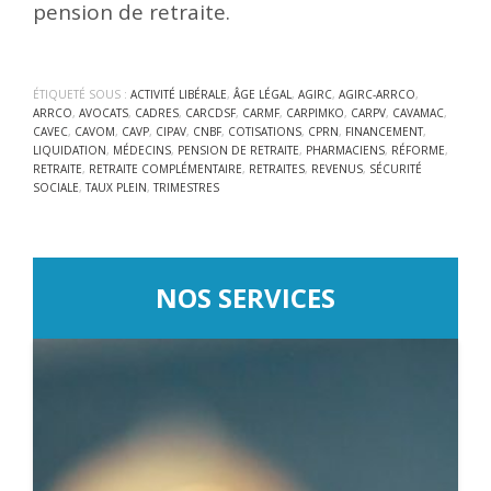
pension de retraite.
ÉTIQUETÉ SOUS :
ACTIVITÉ LIBÉRALE
,
ÂGE LÉGAL
,
AGIRC
,
AGIRC-ARRCO
,
ARRCO
,
AVOCATS
,
CADRES
,
CARCDSF
,
CARMF
,
CARPIMKO
,
CARPV
,
CAVAMAC
,
CAVEC
,
CAVOM
,
CAVP
,
CIPAV
,
CNBF
,
COTISATIONS
,
CPRN
,
FINANCEMENT
,
LIQUIDATION
,
MÉDECINS
,
PENSION DE RETRAITE
,
PHARMACIENS
,
RÉFORME
,
RETRAITE
,
RETRAITE COMPLÉMENTAIRE
,
RETRAITES
,
REVENUS
,
SÉCURITÉ
SOCIALE
,
TAUX PLEIN
,
TRIMESTRES
NOS SERVICES