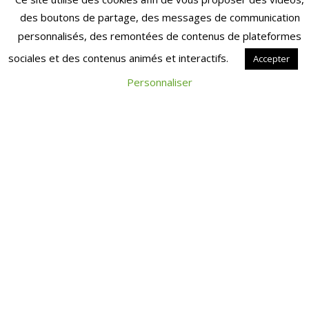
ARTICLES EN RELATION
AGIRC-ARRCO
des boutons de partage, des messages de communication
personnalisés, des remontées de contenus de plateformes
RETRAITE
sociales et des contenus animés et interactifs.
Accepter
Personnaliser
COMPLÉMENTAIRE
KEZAKO : C’EST QUOI
LES POINTS TRANCHE
C AGIRC ?
Vous avez des points
« Tranche C » inscrits à votre