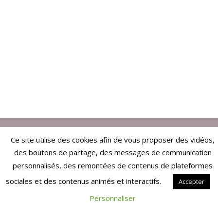
Ce site utilise des cookies afin de vous proposer des vidéos,
ARTICLES EN RELATION
des boutons de partage, des messages de communication
COVID-19
personnalisés, des remontées de contenus de plateformes
sociales et des contenus animés et interactifs.
Accepter
INDÉPENDANTS
Personnaliser
RÉFORME