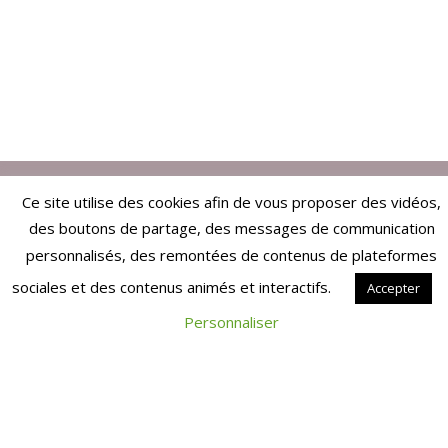
Ce site utilise des cookies afin de vous proposer des vidéos,
ARTICLES EN RELATION
des boutons de partage, des messages de communication
INDÉPENDANTS
personnalisés, des remontées de contenus de plateformes
sociales et des contenus animés et interactifs.
Accepter
PROFESSIONS LIBÉRALES
Personnaliser
RETRAITE