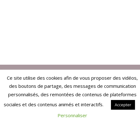
Ce site utilise des cookies afin de vous proposer des vidéos,
ARTICLES EN RELATION
des boutons de partage, des messages de communication
LIQUIDATION
personnalisés, des remontées de contenus de plateformes
sociales et des contenus animés et interactifs.
Accepter
RÉFORME
Personnaliser
RETRAITE