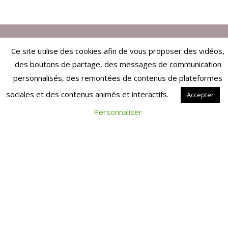
Ce site utilise des cookies afin de vous proposer des vidéos,
ARTICLES EN RELATION
des boutons de partage, des messages de communication
personnalisés, des remontées de contenus de plateformes
COTISATIONS
sociales et des contenus animés et interactifs.
Accepter
Personnaliser
FISCALITÉ
LES INDEMNITÉS DE
RUPTURE À LA SUITE
D’UN LICENCIEMENT