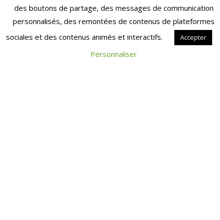
ARTICLES EN RELATION
RETRAITE
des boutons de partage, des messages de communication
personnalisés, des remontées de contenus de plateformes
RETRAITE
sociales et des contenus animés et interactifs.
Accepter
Personnaliser
COMPLÉMENTAIRE
L’AGIRC-ARRCO AU
SECOURS DES
SALARIÉ(E)S EN
DIFFICULTÉ ?
Le service d’action sociale du