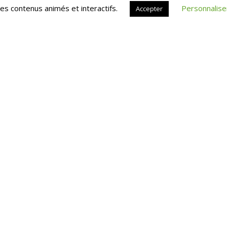
es contenus animés et interactifs.
Personnalise
Accepter
RE
NOS FORMATIONS
SERVICES
PARTICULIER
ues
L’entretien Retr
Vérification de 
Bilan Retraite 
Bilan Retraite