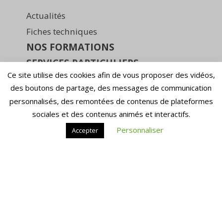
Actualités
Fiches techniques
NOS FORMATIONS
SERVICES PARTICULIERS
Ce site utilise des cookies afin de vous proposer des vidéos,
L’entretien Retraite
des boutons de partage, des messages de communication
Vérification de carrière
personnalisés, des remontées de contenus de plateformes
sociales et des contenus animés et interactifs.
Bilan Retraite Primo
Personnaliser
Bilan Retraite Premium
Accepter
Accompagnement Liquidation
Liquidation totale
SERVICES ENTREPRISES
Employeurs
Partenaires sociaux